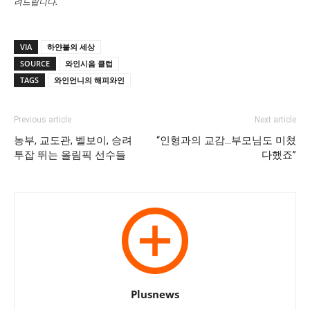
려드립니다.
VIA
하얀불의 세상
SOURCE
와인시음 클럽
TAGS
와인언니의 해피와인
Previous article
Next article
농부, 교도관, 벨보이, 승려
“인형과의 교감…부모님도 미쳤
투잡 뛰는 올림픽 선수들
다했죠”
Plusnews