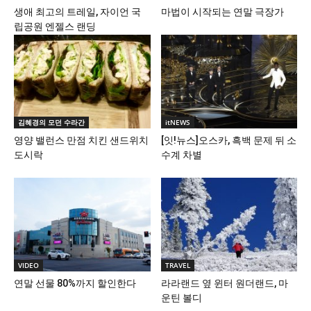
생애 최고의 트레일, 자이언 국
마법이 시작되는 연말 극장가
립공원 엔젤스 랜딩
김혜경의 모던 수라간
itNEWS
영양 밸런스 만점 치킨 샌드위치
[잇!뉴스]오스카, 흑백 문제 뒤 소
도시락
수계 차별
VIDEO
TRAVEL
연말 선물 80%까지 할인한다
라라랜드 옆 윈터 원더랜드, 마
운틴 볼디