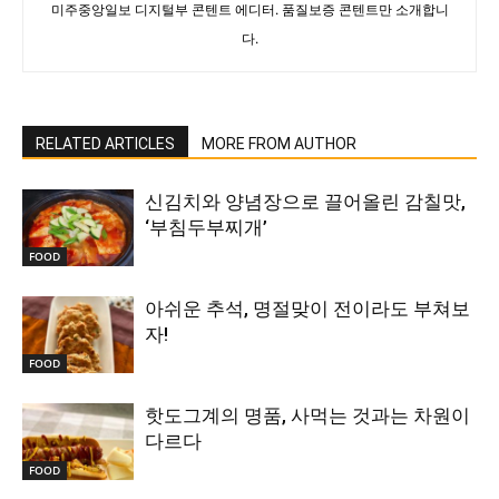
미주중앙일보 디지털부 콘텐트 에디터. 품질보증 콘텐트만 소개합니
다.
RELATED ARTICLES
MORE FROM AUTHOR
신김치와 양념장으로 끌어올린 감칠맛,
‘부침두부찌개’
FOOD
아쉬운 추석, 명절맞이 전이라도 부쳐보
자!
FOOD
핫도그계의 명품, 사먹는 것과는 차원이
다르다
FOOD