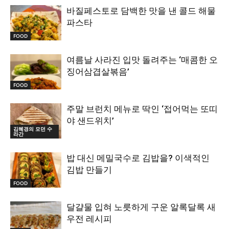
바질페스토로 담백한 맛을 낸 콜드 해물
파스타
FOOD
여름날 사라진 입맛 돌려주는 ‘매콤한 오
징어삼겹살볶음’
FOOD
주말 브런치 메뉴로 딱인 ‘접어먹는 또띠
야 샌드위치’
김혜경의 모던 수
라간
밥 대신 메밀국수로 김밥을? 이색적인
김밥 만들기
FOOD
달걀물 입혀 노릇하게 구운 알록달록 새
우전 레시피