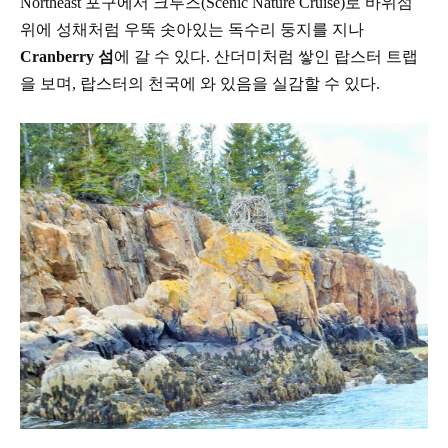
Northeast
포구에서
크루즈
(Scenic Nature Cruise)
로 바위섬
위에 성채처럼 우뚝 솟아있는 독수리
둥지를
지나
Cranberry
섬
에 갈 수 있다
.
산더미처럼 쌓인
랍스터 트랩
을 보며
,
랍스터의
천국에
와 있음을 실감할 수 있다
.