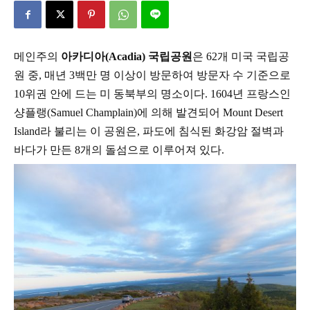
메인주의
아카디아
(Acadia)
국립공원
은
62
개 미국 국립공
원 중
,
매년
3
백만 명 이상이 방문하여
방문자 수 기준으로
10
위권 안에 드는 미 동북부의 명소이다
. 1604
년 프랑스인
샹플랭
(Samuel
Champlain)
에 의해 발견되어
Mount Desert
Island
라 불리는 이 공원은
,
파도에 침식된 화강암
절벽과
바다가 만든
8
개의 돌섬으로 이루어져 있다
.