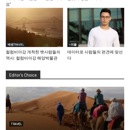
요’
넥센TRAVEL
+피플
컬럼비아강 개척한 뱃사람들의
데이터로 사람들의 편견에 맞선
역사: 컬럼비아강 해양박물관
다
Editor's Choice
TRAVEL