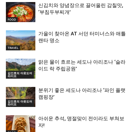
신김치와 양념장으로 끌어올린 감칠맛,
‘부침두부찌개’
FOOD
가을이 찾아온 AT 서던 터미너스와 애틀
랜타 명소
TRAVEL
맑은 물이 흐르는 세도나 아리조나 ‘슬라
이드 락 주립공원’
김인호의 아웃도어
라이프
분위기 좋은 세도나 아리조나 ‘파인 플랫
캠핑장’
김인호의 아웃도어
라이프
아쉬운 추석, 명절맞이 전이라도 부쳐보
자!