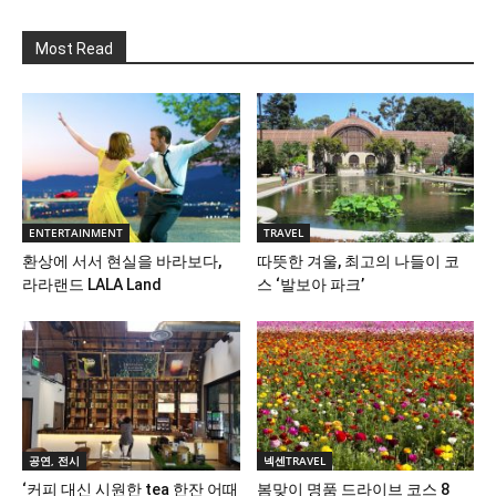
Most Read
ENTERTAINMENT
TRAVEL
환상에 서서 현실을 바라보다,
따뜻한 겨울, 최고의 나들이 코
라라랜드 LALA Land
스 ‘발보아 파크’
공연, 전시
넥센TRAVEL
‘커피 대신 시원한 tea 한잔 어때
봄맞이 명품 드라이브 코스 8