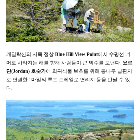
캐딜락산의 서쪽 정상
Blue Hill View Point
에서 수평선 너
머로 사라지는 해를 향해 사람들이
큰 박수를 보낸다
.
요르
단
(Jordan)
호숫가
에 희귀식물 보호를 위해 통나무 널판지
로 연결한
1
마일의
루프 트레일로 연리지 등을 만날 수 있
다
.