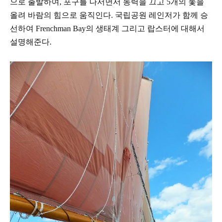
으로 출발하여
,
포구를 나서면서
동력을 끄고
5
개의 돛을
올려 바람의 힘으로 움직인다
.
국립공원 레인저가 함께 승
선하여
Frenchman Bay
의
생태계 그리고 랍스터에 대해서
설명해준다
.