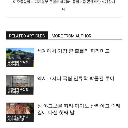
미주중앙일보 디지털부 콘텐트 에디터. 품질보증 콘텐트만 소개합니
다.
RELATED ARTICLES
MORE FROM AUTHOR
세계에서 가장 큰 촐룰라 피라미드
박명애의 수상한
세계여행
멕시코시티 국립 인류학 박물관 투어
박명애의 수상한
세계여행
성 야고보를 따라 까미노 산티아고 순례
길에 나선 첫째 날
시내산 김정선의
세계인문기행