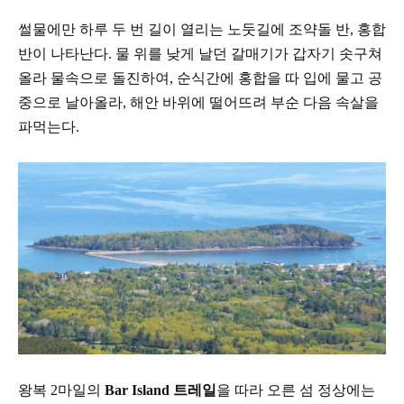
썰물에만 하루 두 번 길이 열리는 노둣길에
조약돌 반
,
홍합
반이 나타난다
.
물 위를 낮게 날던
갈매기가 갑자기 솟구쳐
올라 물속으로 돌진하여
,
순식간에 홍합을 따 입에
물고 공
중으로
날아올라
,
해안 바위에 떨어뜨려 부순 다음 속살을
파먹는다
.
왕복
2
마일의
Bar Island
트레일
을 따라 오른 섬 정상에는