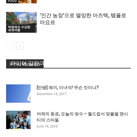
FOOD
‘인간 농장’으로 멸망한 아즈텍, 템플로
마요르
박명애의 수상한
세계여행
파이어 알람과의 전쟁
If You Missed It
June 14, 2016
[만평] 예끼, 이녀석! 무슨 짓이냐?
December 14, 2017
어제의 동료, 오늘의 맞수 – 월드컵서 맞붙을 맨시
티의 스타들
June 14, 2018