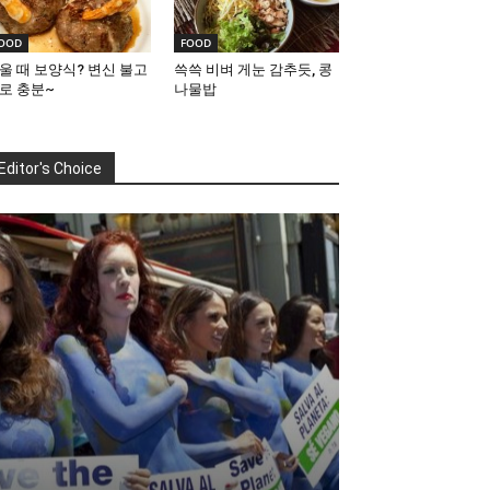
OOD
FOOD
울 때 보양식? 변신 불고
쓱쓱 비벼 게눈 감추듯, 콩
로 충분~
나물밥
Editor's Choice