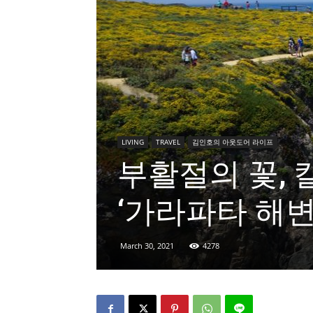
LIVING
TRAVEL
김인호의 아웃도어 라이프
부활절의 꽃, 칼라
‘가라파타 해변
March 30, 2021
4278