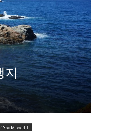
자생지
If You Missed It