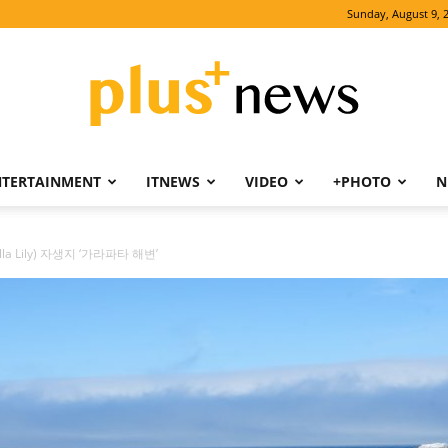
Sunday, August 9, 
NTERTAINMENT
ITNEWS
VIDEO
+PHOTO
N
PLUSNEWS
a Lily) 자생지 ‘가라파타 해변’