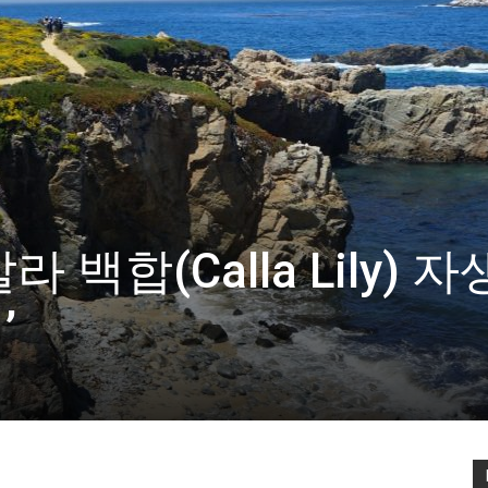
 백합(Calla Lily) 
’