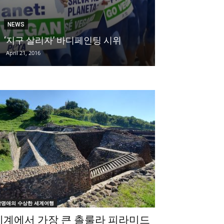
FOOD
NEWS
셰프들이 절대
‘지구 살리자’ 바디페인팅 시위
음식
April 21, 2016
January 31, 2020
박명애의 수상한 세계여행
세계에서 가장 큰 촐룰라 피라미드