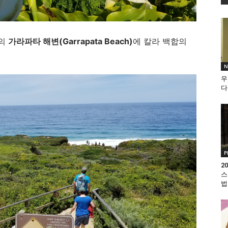
분의
가라파타 해변(Garrapata Beach)
에 칼라 백합의
N
우
다
P
2
스
법