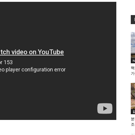
핵
가
분
조