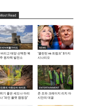
Most Read
NEXEN퍼플가이드
NEWS
 버리고 태양 선택한 북
‘클린턴 vs 트럼프’ 3가지
주 원자력 발전소
시나리오
김인호의 아웃도어 라이프
ENTERTAINMENT
위기 좋은 세도나 아리
존 조와 크레이지 리치 아
나 ‘파인 플랫 캠핑장’
시안의 대결