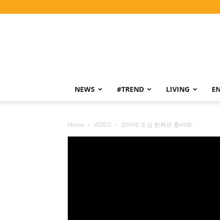
NEWS
#TREND
LIVING
E
Home
VIDEO
크아악! 도심 한복판 좀비떼!