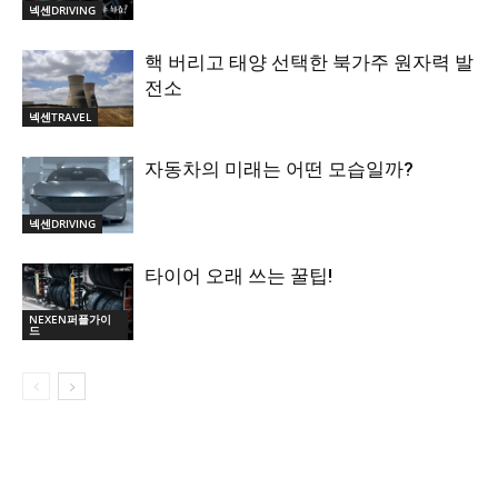
넥센DRIVING
핵 버리고 태양 선택한 북가주 원자력 발
전소
넥센TRAVEL
자동차의 미래는 어떤 모습일까?
넥센DRIVING
타이어 오래 쓰는 꿀팁!
NEXEN퍼플가이
드