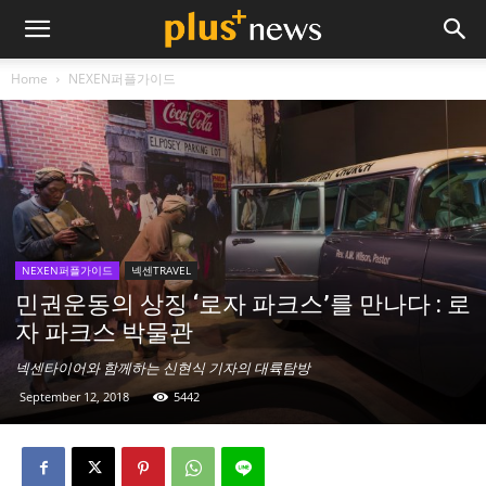
Home
NEXEN퍼플가이드
NEXEN퍼플가이드
넥센TRAVEL
민권운동의 상징 ‘로자 파크스’를 만나다 : 로
자 파크스 박물관
넥센타이어와 함께하는 신현식 기자의 대륙탐방
September 12, 2018
5442